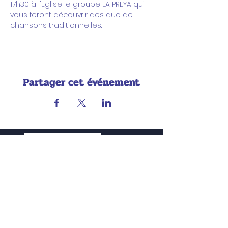
17h30 à l'Eglise le groupe LA PREYA qui 
vous feront découvrir des duo de 
chansons traditionnelles. 
Partager cet événement
PLAQUETTE DE L'ECOLE
RÈGLEMENT INTÉRIEUR
RÈGLEMENT DES ETUDES
OFFRE DE PARCOURS
PLAQUETTE DE LA GRANJA
Nous contacter