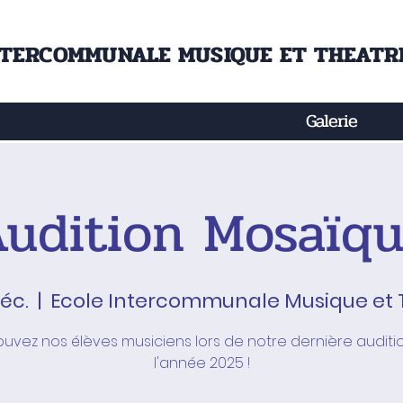
NTERCOMMUNALE MUSIQUE ET THEATRE
Galerie
udition Mosaïq
déc.
  |  
Ecole Intercommunale Musique et 
ouvez nos élèves musiciens lors de notre dernière auditi
l'année 2025 !