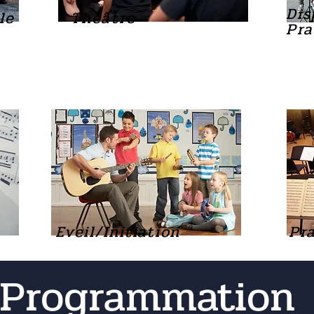
Dis
le
Théâtre
Pra
Eveil/Initiation
Pra
Programmation