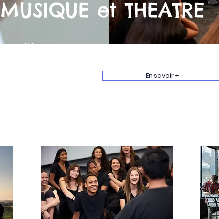
MUSIQUE et THEATRE
330 élèves
16 professeurs
En savoir +
33 disciplines